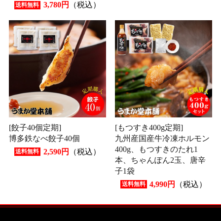
3,780円
（税込）
送料無料
[餃子40個定期]
[もつすき400g定期]
博多鉄なべ餃子40個
九州産国産牛冷凍ホルモン
400g、もつすきのたれ1
2,590円
（税込）
送料無料
本、ちゃんぽん2玉、唐辛
子1袋
4,990円
（税込）
送料無料