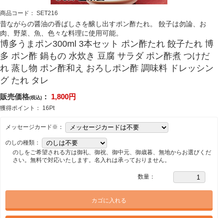
商品コード：
SET216
昔ながらの醤油の香ばしさを醸し出すポン酢たれ。 餃子は勿論、お
肉、野菜、魚、色々な料理に使用可能。
博多うまポン300ml 3本セット ポン酢たれ 餃子たれ 博
多 ポン酢 鍋もの 水炊き 豆腐 サラダ ポン酢煮 つけだ
れ 蒸し物 ポン酢和え おろしポン酢 調味料 ドレッシン
グ たれ タレ
販売価格
：
1,800
円
(税込)
獲得ポイント：
16
Pt
メッセージカード※：
のしの種類：
のしをご希望される方は御礼、御祝、御中元、御歳暮、無地からお選びくだ
さい。無料で対応いたします。名入れは承っておりません。
数量：
カゴに入れる