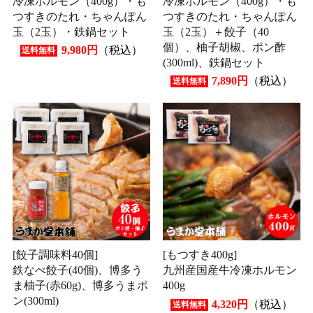
冷凍ホルモン（400g）・も
冷凍ホルモン（400g）・も
つすきのたれ・ちゃんぽん
つすきのたれ・ちゃんぽん
玉（2玉）・鉄鍋セット
玉（2玉）＋餃子（40
個）、柚子胡椒、ポン酢
9,980円
（税込）
送料無料
(300ml)、鉄鍋セット
7,890円
（税込）
送料無料
[餃子調味料40個]
[もつすき400g]
鉄なべ餃子(40個)、博多う
九州産国産牛冷凍ホルモン
ま柚子(赤60g)、博多うまポ
400g
ン(300ml)
4,320円
（税込）
送料無料