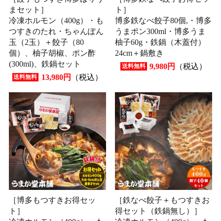
まセット］
ト］
冷凍ホルモン（400g）・も
博多鉄なべ餃子80個,・博多
つすきのたれ・ちゃんぽん
うまポン300ml・博多うま
玉（2玉）＋餃子（80
柚子60g・鉄鍋（木蓋付）
個）、柚子胡椒、ポン酢
24cm＋鍋敷き
(300ml)、鉄鍋セット
9,980円
（税込）
送料無料
13,980円
（税込）
送料無料
［博多もつすきお得セッ
［鉄なべ餃子＋もつすきお
ト］
得セット（鉄鍋無し）］