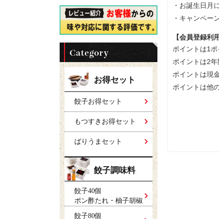
・お誕生日月
・キャンペー
【会員登録利
ポイントは1
ポイントは2年
ポイントは現
お得セット
ポイントは他
餃子お得セット
もつすきお得セット
ばりうまセット
餃子調味料
セット
餃子40個
ポン酢たれ・柚子胡椒
餃子80個