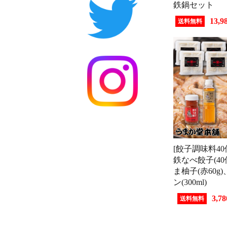
鉄鍋セット
13,
送料無料
[餃子調味料40
鉄なべ餃子(4
ま柚子(赤60g
ン(300ml)
3,7
送料無料