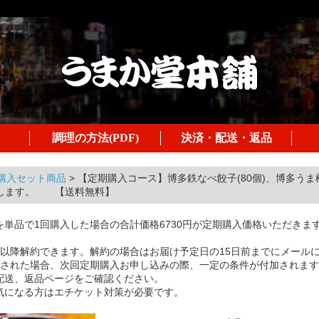
調理の方法(PDF)
決済・配送・返品
購入セット商品
>
【定期購入コース】博多鉄なべ餃子(80個)、博多うま柚子
けします。 【送料無料】
単品で1回購入した場合の合計価格6730円が定期購入価格いただきますと
目以降解約できます。解約の場合はお届け予定日の15日前までにメール
約された場合、次回定期購入お申し込みの際、一定の条件が付加されま
配送、返品ページをご確認ください。
気になる方はエチケット対策が必要です。