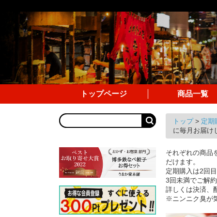
トップページ
商品一覧
トップ
>
定期
に毎月お届
それぞれの商品を
だけます。
定期購入は2回
3回未満でご解
詳しくは決済、
※ニンニク臭が