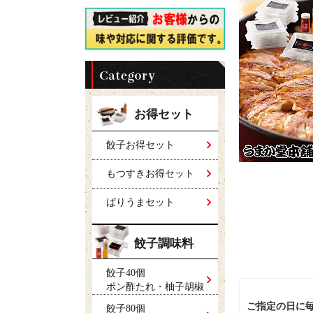
お得セット
餃子お得セット
もつすきお得セット
ばりうまセット
餃子調味料
セット
餃子40個
ポン酢たれ・柚子胡椒
ご指定の日に
餃子80個