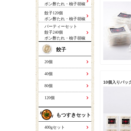
ポン酢たれ・柚子胡椒
餃子120個
ポン酢たれ・柚子胡椒
パーティーセット
餃子240個
ポン酢たれ・柚子胡椒
餃子
20個
40個
10個入りパッ
80個
120個
もつすきセット
400gセット