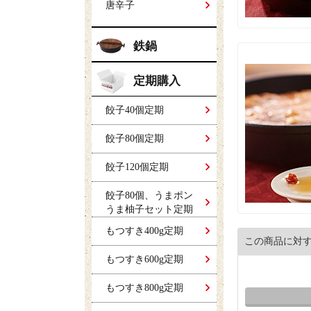
唐辛子
鉄鍋
定期購入
餃子40個定期
餃子80個定期
餃子120個定期
餃子80個、うまポン
うま柚子セット定期
もつすき400g定期
この商品に対
もつすき600g定期
もつすき800g定期