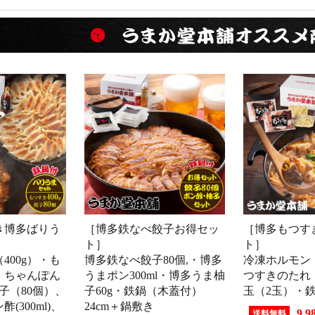
き博多ばりう
［博多鉄なべ餃子お得セッ
［博多もつす
ト］
ト］
400g）・も
博多鉄なべ餃子80個,・博多
冷凍ホルモン（
・ちゃんぽん
うまポン300ml・博多うま柚
つすきのたれ
子（80個）、
子60g・鉄鍋（木蓋付）
玉（2玉）・
(300ml)、
24cm＋鍋敷き
9,9
送料無料