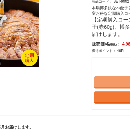
商品コード：
SET-9002
本場博多鉄なべ餃子
変お得な定期購入コ
【定期購入コー
子(赤60g)、博
届けします。
販売価格
：
4,9
(税込)
獲得ポイント：
46
Pt
毎月お届けします。