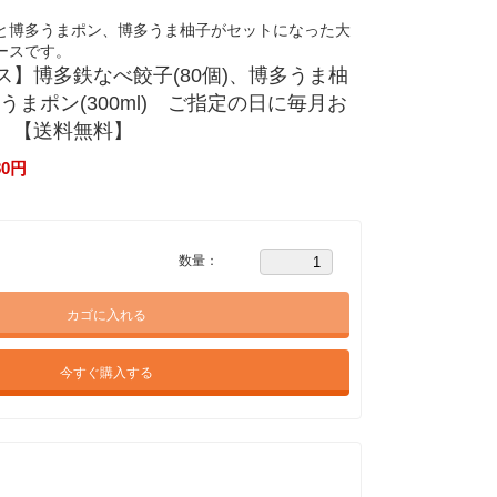
と博多うまポン、博多うま柚子がセットになった大
ースです。
ス】博多鉄なべ餃子(80個)、博多うま柚
多うまポン(300ml) ご指定の日に毎月お
 【送料無料】
80
円
数量：
カゴに入れる
今すぐ購入する