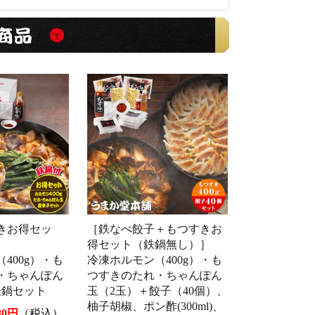
きお得セッ
［鉄なべ餃子＋もつすきお
得セット（鉄鍋無し）］
400g）・も
冷凍ホルモン（400g）・も
・ちゃんぽん
つすきのたれ・ちゃんぽん
鉄鍋セット
玉（2玉）＋餃子（40個）、
柚子胡椒、ポン酢(300ml)、
80円
（税込）