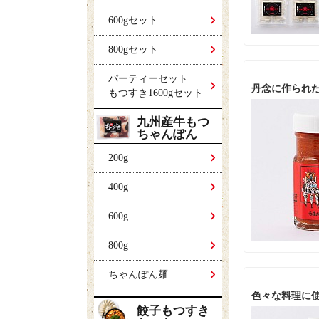
600gセット
800gセット
パーティーセット
丹念に作られ
もつすき1600gセット
九州産牛もつ
ちゃんぽん
200g
400g
600g
800g
ちゃんぽん麺
色々な料理に
餃子もつすき