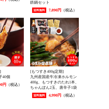
鉄鍋セット
7,890円
（税込）
送料無料
]
[もつすき400g定期]
40個
九州産国産牛冷凍ホルモン
400g、もつすきのたれ1本、
90円
（税込）
ちゃんぽん2玉、唐辛子1袋
4,990円
（税込）
送料無料