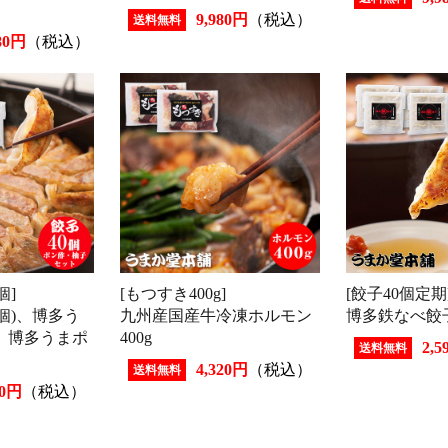
9,980円
（税込）
送料無料
980円
（税込）
個]
[もつすき400g]
[餃子40個定期
0個)、博多う
九州産国産牛冷凍ホルモン
博多鉄なべ餃子
)、博多うまポ
400g
2,5
送料無料
4,320円
（税込）
送料無料
80円
（税込）