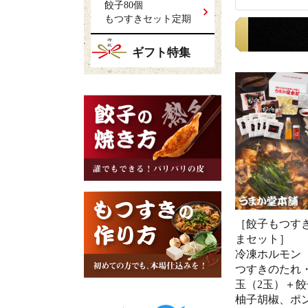
餃子80個
もつすきセット定期
ギフト特集
［餃子もつす
まセット］
冷凍ホルモン（
つすきのたれ
玉（2玉）＋餃
柚子胡椒、ポン酢