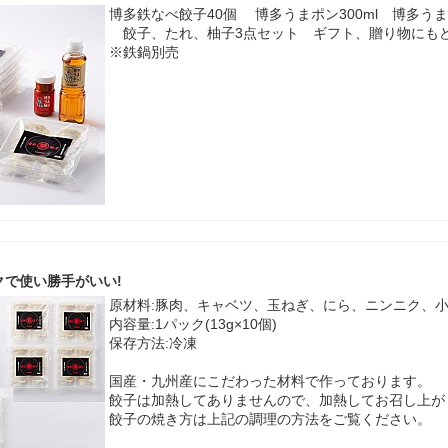
博多鉄なべ餃子40個 博多うまポン300ml 博多うま柚
餃子、たれ、柚子3点セット ギフト、贈り物に
※鉄鍋別売
クで使い勝手がいい!
原材料:豚肉、キャベツ、玉ねぎ、にら、ニンニク、
内容量:1パック(13g×10個)
保存方法:冷凍
国産・九州産にこだわった材料で作っております。
餃子は加熱してありませんので、加熱してお召し上が
餃子の焼き方は上記の調理の方法をご覧ください。