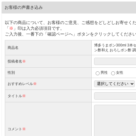
お客様の声書き込み
以下の商品について、お客様のご意見、ご感想をどしどしお寄せく
「
※
」印は入力必須項目です。
ご入力後、一番下の「確認ページへ」ボタンをクリックしてくださ
博多うまポン300ml 3本
商品名
ン酢和え おろしポン酢 調
投稿者名
※
性別
男性
女性
おすすめレベル
※
タイトル
※
コメント
※