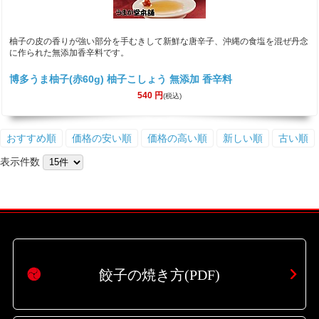
柚子の皮の香りが強い部分を手むきして新鮮な唐辛子、沖縄の食塩を混ぜ丹念
に作られた無添加香辛料です。
博多うま柚子(赤60g) 柚子こしょう 無添加 香辛料
540
円
(税込)
おすすめ順
価格の安い順
価格の高い順
新しい順
古い順
表示件数
餃子の焼き方(PDF)