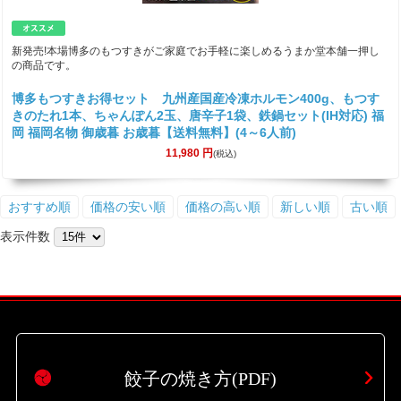
新発売!本場博多のもつすきがご家庭でお手軽に楽しめるうまか堂本舗一押し
の商品です。
博多もつすきお得セット 九州産国産冷凍ホルモン400g、もつす
きのたれ1本、ちゃんぽん2玉、唐辛子1袋、鉄鍋セット(IH対応) 福
岡 福岡名物 御歳暮 お歳暮【送料無料】(4～6人前)
11,980
円
(税込)
おすすめ順
価格の安い順
価格の高い順
新しい順
古い順
表示件数
餃子の焼き方(PDF)