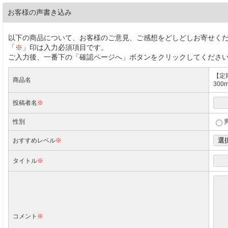
お客様の声書き込み
以下の商品について、お客様のご意見、ご感想をどしどしお寄せく
「
※
」印は入力必須項目です。
ご入力後、一番下の「確認ページへ」ボタンをクリックしてくださ
【定
商品名
30
投稿者名
※
性別
おすすめレベル
※
タイトル
※
コメント
※