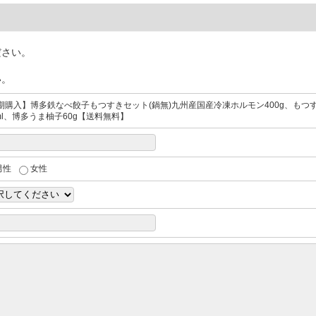
ださい。
い。
期購入】博多鉄なべ餃子もつすきセット(鍋無)九州産国産冷凍ホルモン400g、もつ
0ml、博多うま柚子60g【送料無料】
男性
女性