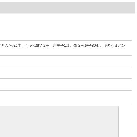
すきのたれ1本、ちゃんぽん2玉、唐辛子1袋、鉄なべ餃子80個、博多うまポン