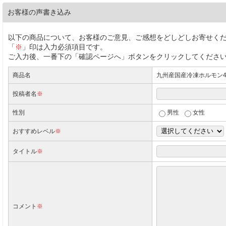
お客様の声書き込み
以下の商品について、お客様のご意見、ご感想をどしどしお寄せく
「
※
」印は入力必須項目です。
ご入力後、一番下の「確認ページへ」ボタンをクリックしてくださ
商品名
九州産国産冷凍ホルモン4
投稿者名
※
性別
男性
女性
おすすめレベル
※
タイトル
※
コメント
※