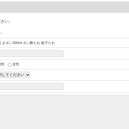
ださい。
い。
うまポン300ml ポン酢たれ 餃子たれ
男性
女性