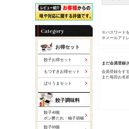
※パスワード
※メールアド
お得セット
餃子お得セット
まだ会員登録
会員登録をす
もつすきお得セット
また毎回お名
ばりうまセット
餃子調味料
セット
餃子40個
ポン酢たれ・柚子胡椒
餃子80個